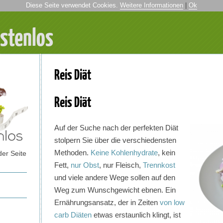
Diese Seite verwendet Cookies.
Weitere Informationen
|
Ok
ostenlos
Reis Diät
Reis Diät
Auf der Suche nach der perfekten Diät
stolpern Sie über die verschiedensten
Methoden.
Keine Kohlenhydrate
, kein
der Seite
Fett,
nur Obst
, nur Fleisch,
Trennkost
und viele andere Wege sollen auf den
Weg zum Wunschgewicht ebnen. Ein
Ernährungsansatz, der in Zeiten
von low
carb Diäten
etwas erstaunlich klingt, ist