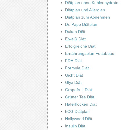
Diätplan ohne Kohlenhydrate
Diätplan und Allergien
Diätplan zum Abnehmen
Dr. Pape Diätplan
Dukan Diät
Eiweiß Diät
Erfolgreiche Diät
Ernährungsplan Fettabbau
FDH Diät
Formula Diät
Gicht Diät
Glyx Diät
Grapefruit Diät
Grüner Tee Diät
Haferflocken Diät
hCG Diätplan
Hollywood Diät
Insulin Diät