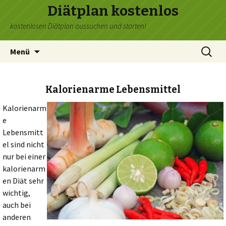
Diätplan kostenlos
kostenlosen Diätplan aussuchen und starten!
Zum
Suchen
Menü
Inhalt
nach:
springen
Kalorienarme Lebensmittel
Kalorienarm
e
Lebensmitt
el sind nicht
nur bei einer
kalorienarm
en Diät sehr
wichtig,
auch bei
anderen