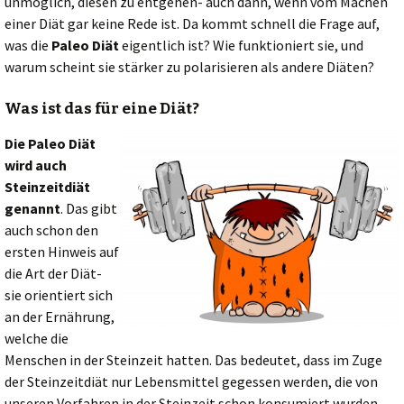
unmöglich, diesen zu entgehen- auch dann, wenn vom Machen
einer Diät gar keine Rede ist. Da kommt schnell die Frage auf,
was die
Paleo Diät
eigentlich ist? Wie funktioniert sie, und
warum scheint sie stärker zu polarisieren als andere Diäten?
Was ist das für eine Diät?
Die Paleo Diät
wird auch
Steinzeitdiät
genannt
. Das gibt
auch schon den
ersten Hinweis auf
die Art der Diät-
sie orientiert sich
an der Ernährung,
welche die
Menschen in der Steinzeit hatten. Das bedeutet, dass im Zuge
der Steinzeitdiät nur Lebensmittel gegessen werden, die von
unseren Vorfahren in der Steinzeit schon konsumiert wurden.