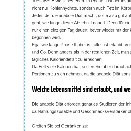
10%-15% Eiwei
ß bestehen. In Phase II ist der Ins
nicht nur Kohlenhydrate, sondern auch Fett im Körpe
Jeder, der die anabole Diät macht, sollte also gut 
geht, wie lange dieser Abschnitt dauert. Denn für ei
nur einen einzigen Tag dauert, bevor wieder mit de
begonnen wird.
Egal wie lange Phase II aber ist, alles ist erlaubt- 
und Co. Denn anders als in der restlichen Zeit, mus
tägliches Kaloriendefizit zu erreichen.
Da Fett viele Kalorien hat, sollten Sie aber darauf a
Portionen zu sich nehmen, da die anabole Diät sonst
Welche Lebensmittel sind erlaubt, und we
Die anabole Diät erfordert genaues Studieren der In
da Nahrungszusätze und Geschmacksverstärker oft 
Greifen Sie bei Getränken zu: