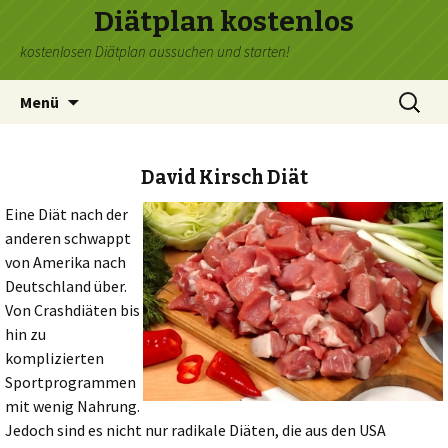
Diätplan kostenlos
kostenlosen Diätplan aussuchen und starten!
Zum
Suchen
Menü
Inhalt
nach:
springen
David Kirsch Diät
Eine Diät nach der
anderen schwappt
von Amerika nach
Deutschland über.
Von Crashdiäten bis
hin zu
komplizierten
Sportprogrammen
mit wenig Nahrung.
Jedoch sind es nicht nur radikale Diäten, die aus den USA