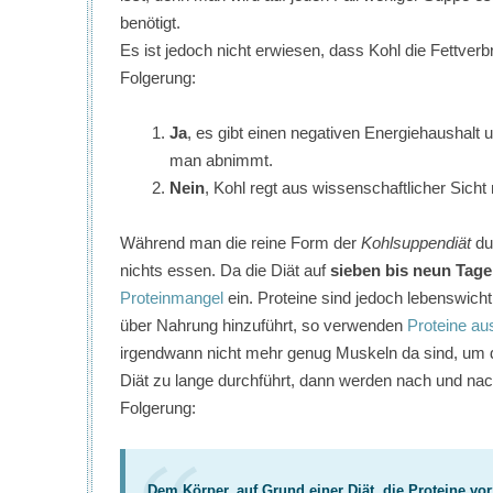
benötigt.
Es ist jedoch nicht erwiesen, dass Kohl die Fettver
Folgerung:
Ja
, es gibt einen negativen Energiehaushalt 
man abnimmt.
Nein
, Kohl regt aus wissenschaftlicher Sicht
Während man die reine Form der
Kohlsuppendiät
du
nichts essen. Da die Diät auf
sieben bis neun Tage
Proteinmangel
ein. Proteine sind jedoch lebenswich
über Nahrung hinzuführt, so verwenden
Proteine au
irgendwann nicht mehr genug Muskeln da sind, um d
Diät zu lange durchführt, dann werden nach und nac
Folgerung:
Dem Körper, auf Grund einer Diät, die Proteine vo