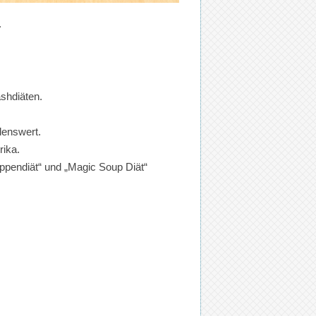
.
shdiäten.
lenswert.
rika.
ppendiät“ und „Magic Soup Diät“