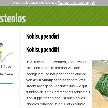
Diese Seite verwendet Cookies.
Weitere Informationen
|
Ok
ostenlos
Kohlsuppendiät
Kohlsuppendiät
In Zeitschriften beworben, von Freunden
empfohlen und im Internet vielfach
hochgelobt, so hat jeder schon einmal
der Seite
von der
Kohlsuppendiät
gehört. Was
steckt aber genau dahinter und wie gut
funktioniert sie? Darf man tatsächlich nur
Kohlsuppe essen oder ist auch etwas
anderes erlaubt? Ist die Diät gesund?