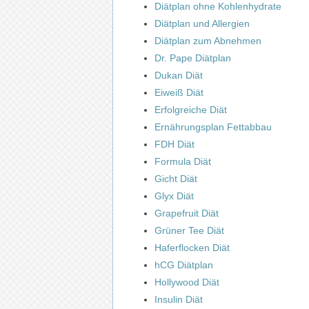
Diätplan ohne Kohlenhydrate
Diätplan und Allergien
Diätplan zum Abnehmen
Dr. Pape Diätplan
Dukan Diät
Eiweiß Diät
Erfolgreiche Diät
Ernährungsplan Fettabbau
FDH Diät
Formula Diät
Gicht Diät
Glyx Diät
Grapefruit Diät
Grüner Tee Diät
Haferflocken Diät
hCG Diätplan
Hollywood Diät
Insulin Diät