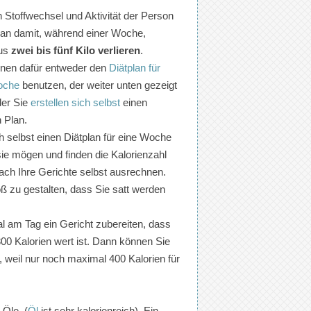
 Stoffwechsel und Aktivität der Person
an damit, während einer Woche,
us
zwei bis fünf Kilo verlieren
.
nnen dafür entweder den
Diätplan für
oche
benutzen, der weiter unten gezeigt
der Sie
erstellen sich selbst
einen
 Plan.
 selbst einen Diätplan für eine Woche
sie mögen und finden die Kalorienzahl
ach Ihre Gerichte selbst ausrechnen.
oß zu gestalten, dass Sie satt werden
l am Tag ein Gericht zubereiten, dass
800 Kalorien wert ist. Dann können Sie
 weil nur noch maximal 400 Kalorien für
Öle. (
Öl
ist sehr kalorienreich). Ein