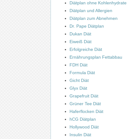
Diätplan ohne Kohlenhydrate
Diätplan und Allergien
Diätplan zum Abnehmen
Dr. Pape Diätplan
Dukan Diät
Eiweiß Diät
Erfolgreiche Diät
Ernährungsplan Fettabbau
FDH Diät
Formula Diät
Gicht Diät
Glyx Diät
Grapefruit Diät
Grüner Tee Diät
Haferflocken Diät
hCG Diätplan
Hollywood Diät
Insulin Diät