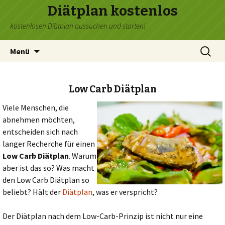
Diätplan kostenlos
kostenlosen Diätplan aussuchen und starten!
Zum
Suchen
Menü
Inhalt
nach:
springen
Low Carb Diätplan
Viele Menschen, die
abnehmen möchten,
entscheiden sich nach
langer Recherche für einen
Low Carb Diätplan
. Warum
aber ist das so? Was macht
den Low Carb Diätplan so
beliebt? Hält der
Diätplan
, was er verspricht?
Der Diätplan nach dem Low-Carb-Prinzip ist nicht nur eine